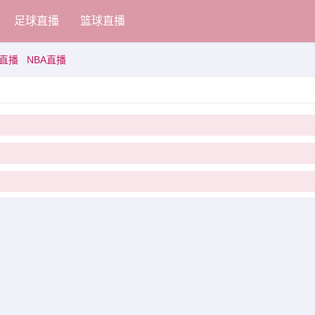
足球直播
篮球直播
直播
NBA直播