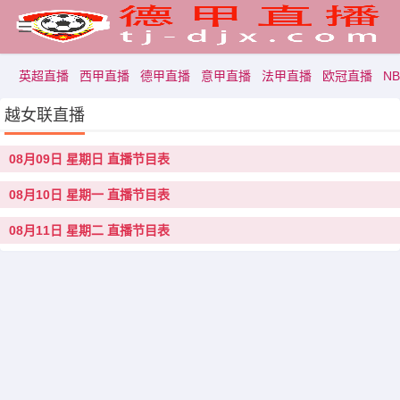
英超直播
西甲直播
德甲直播
意甲直播
法甲直播
欧冠直播
N
越女联直播
08月09日 星期日 直播节目表
08月10日 星期一 直播节目表
08月11日 星期二 直播节目表